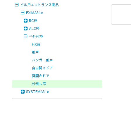
ビル用エントランス商品
EXIMA31e
RC枠
ALC枠
半外付枠
FIX窓
引戸
ハンガー引戸
自由開きドア
両開きドア
外倒し窓
SYSTEMA31e