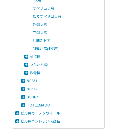
FIX窓
すべり出し窓
たてすべり出し窓
外倒し窓
内倒し窓
片開きドア
引違い窓(4枚建)
ALC枠
つらいち枠
鉄骨枠
BGS31
BGE37
BGH67
HOTELMADO
ビル用カーテンウォール
ビル用エントランス商品