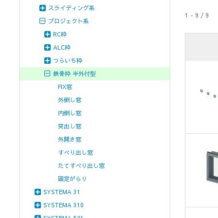
スライディング系
1 - 9 / 9
プロジェクト系
RC枠
ALC枠
つらいち枠
鉄骨枠 半外付型
FIX窓
外倒し窓
内倒し窓
突出し窓
外開き窓
すべり出し窓
たてすべり出し窓
固定がらり
SYSTEMA 31
SYSTEMA 310