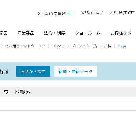
WEBカタログ
A-PLUG(工
Global(企業情報)
商品
産業製品
法令・制度
ショールーム
お客様サポー
ビル用ウインドウ・ドア
EXIMA31
プロジェクト系
RC枠
FIX窓
探す
商品から探す
新規・更新データ
ーワード検索