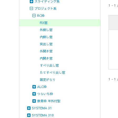
スライディング系
1 - 1 
プロジェクト系
RC枠
FIX窓
外倒し窓
内倒し窓
突出し窓
外開き窓
内開き窓
すべり出し窓
たてすべり出し窓
1 - 1 
固定がらり
ALC枠
つらいち枠
鉄骨枠 半外付型
SYSTEMA 31
SYSTEMA 310