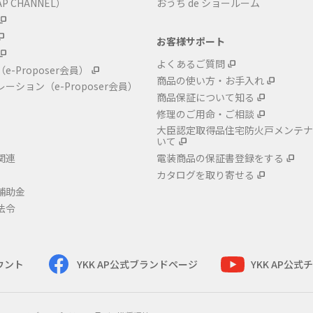
P CHANNEL）
おうち de ショールーム
お客様サポート
よくあるご質問
（e-Proposer会員）
商品の使い方・お手入れ
レーション
（e-Proposer会員）
商品保証について知る
修理のご用命・ご相談
大臣認定取得品住宅防火戸メンテナ
いて
関連
電装商品の保証書登録をする
カタログを取り寄せる
補助金
法令
カウント
YKK AP公式ブランドページ
YKK AP公