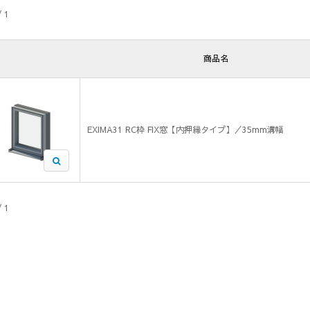
/ 1
商品名
EXIMA31 RC枠 FIX窓【内押縁タイプ】／35mm溝幅
/ 1