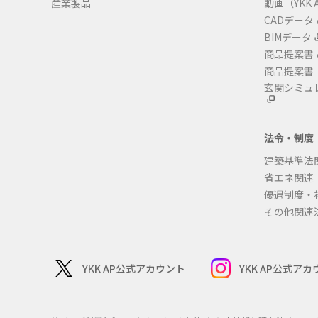
産業製品
動画（YKK A
CADデータ
BIMデータ
商品提案書
商品提案書
玄関シミュ
法令・制度
建築基準法
省エネ関連
優遇制度・
その他関連
YKK AP公式アカウント
YKK AP公式ア