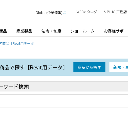
WEBカタログ
A-PLUG(工
Global(企業情報)
商品
産業製品
法令・制度
ショールーム
お客様サポー
商品［Revit用データ］
品で探す［Revit用データ］
商品から探す
新規・
ーワード検索