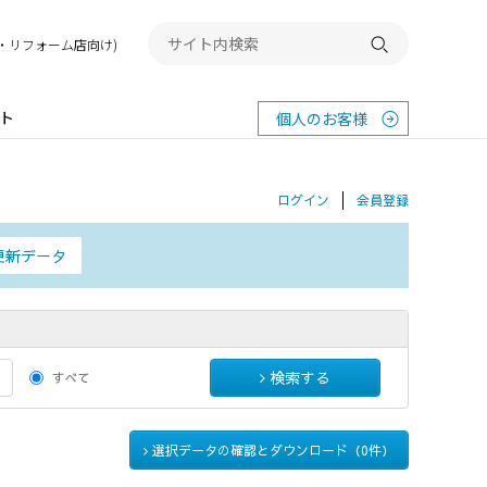
務店・リフォーム店向け)
検索する
ト
個人のお客様
ログイン
会員登録
更新データ
検索する
すべて
選択データの確認とダウンロード（
0
件）