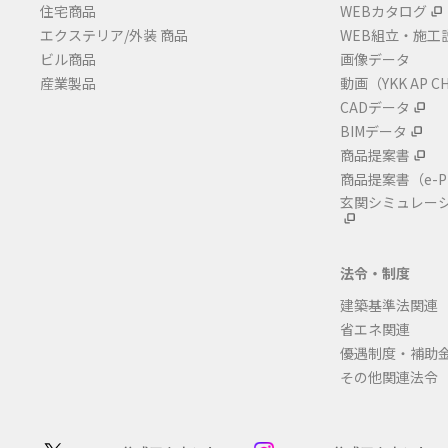
住宅商品
WEBカタログ
エクステリア/外装 商品
WEB組立・施工
ビル商品
画像データ
産業製品
動画（YKK AP C
CADデータ
BIMデータ
商品提案書
商品提案書
（e-P
玄関シミュレー
法令・制度
建築基準法関連
省エネ関連
優遇制度・補助
その他関連法令